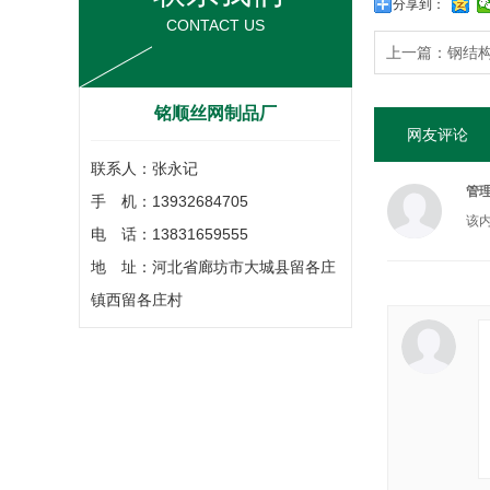
分享到：
CONTACT US
上一篇：
钢结
铭顺丝网制品厂
网友评论
联系人：张永记
管
手 机：13932684705
该
电 话：13831659555
地 址：河北省廊坊市大城县留各庄
镇西留各庄村